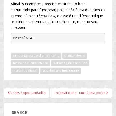
Afinal, sua empresa precisa estar muito bem
estruturada para funcionar, pois a eficiência dos clientes
internos é o seu
know-how
, e esse é um diferencial que
os clientes externos tanto consideram, mesmo sem
perceber.
Marcela A.
a importância do cliente interno
cliente interno
invista no cliente interno
Marketing de Conteúdo
marketing digital
reconhecer o funcionário
Navegação
Crises e oportunidades
Endomarketing – uma ótima opção
de
Post
SEARCH