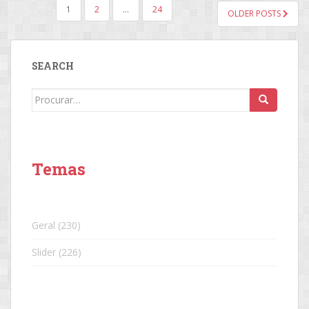
NAVEGAÇÃO
1
2
…
24
OLDER POSTS
POR
POSTS
SEARCH
Search
for:
Temas
Geral
(230)
Slider
(226)