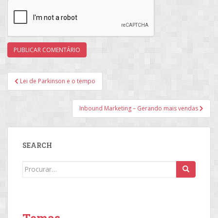
Navegação
Lei de Parkinson e o tempo
de
Post
Inbound Marketing – Gerando mais vendas
SEARCH
Search
for:
Temas