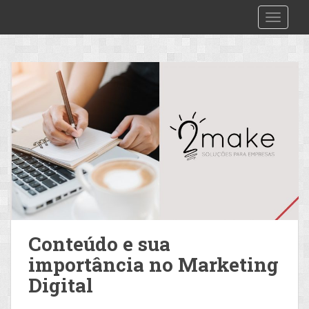
S
2make
TOGGLE
k
i
p
t
o
m
a
i
n
c
o
n
t
e
Conteúdo e sua
n
importância no Marketing
t
Digital