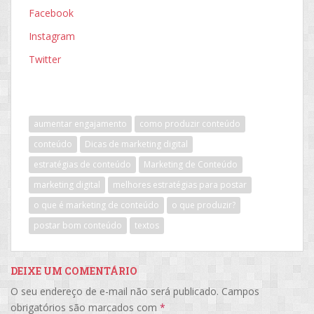
Facebook
Instagram
Twitter
aumentar engajamento
como produzir conteúdo
conteúdo
Dicas de marketing digital
estratégias de conteúdo
Marketing de Conteúdo
marketing digital
melhores estratégias para postar
o que é marketing de conteúdo
o que produzir?
postar bom conteúdo
textos
DEIXE UM COMENTÁRIO
O seu endereço de e-mail não será publicado.
Campos
obrigatórios são marcados com
*