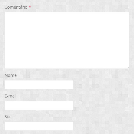
Comentário
*
Nome
E-mail
Site