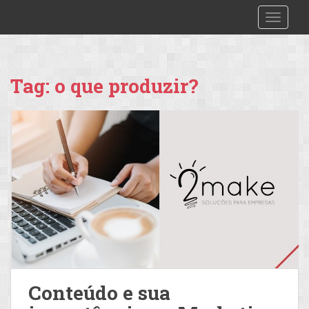
S
2make
TOGGLE
k
i
p
t
Tag:
o que produzir?
o
m
a
i
n
c
o
n
t
e
n
t
Conteúdo e sua