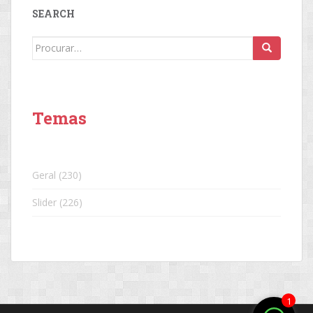
SEARCH
Search
for:
Temas
Geral
(230)
Slider
(226)
1