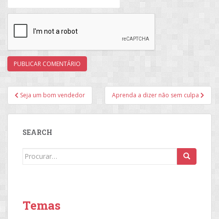
Navegação
Seja um bom vendedor
Aprenda a dizer não sem culpa
de
Post
SEARCH
Search
for:
Temas