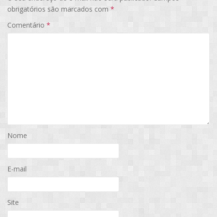
obrigatórios são marcados com
*
Comentário
*
Nome
E-mail
Site