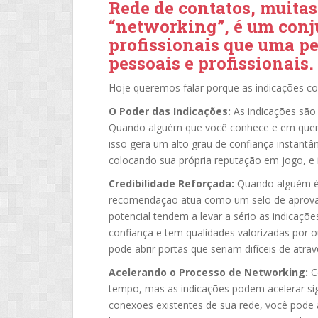
Rede de contatos, muitas
“networking”, é um conj
profissionais que uma p
pessoais e profissionais.
Hoje queremos falar porque as indicações com
O Poder das Indicações:
As indicações sã
Quando alguém que você conhece e em quem
isso gera um alto grau de confiança instantâ
colocando sua própria reputação em jogo, e i
Credibilidade Reforçada:
Quando alguém é 
recomendação atua como um selo de aprova
potencial tendem a levar a sério as indicaçõ
confiança e tem qualidades valorizadas por out
pode abrir portas que seriam difíceis de atra
Acelerando o Processo de Networking:
Co
tempo, mas as indicações podem acelerar sig
conexões existentes de sua rede, você pode