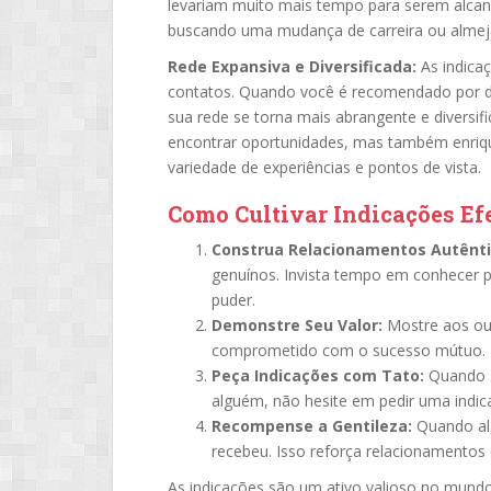
levariam muito mais tempo para serem alcanç
buscando uma mudança de carreira ou almej
Rede Expansiva e Diversificada:
As indica
contatos. Quando você é recomendado por di
sua rede se torna mais abrangente e diversi
encontrar oportunidades, mas também enriqu
variedade de experiências e pontos de vista.
Como Cultivar Indicações Efe
Construa Relacionamentos Autênti
genuínos. Invista tempo em conhecer p
puder.
Demonstre Seu Valor:
Mostre aos out
comprometido com o sucesso mútuo.
Peça Indicações com Tato:
Quando s
alguém, não hesite em pedir uma indic
Recompense a Gentileza:
Quando alg
recebeu. Isso reforça relacionamentos e
As indicações são um ativo valioso no mundo