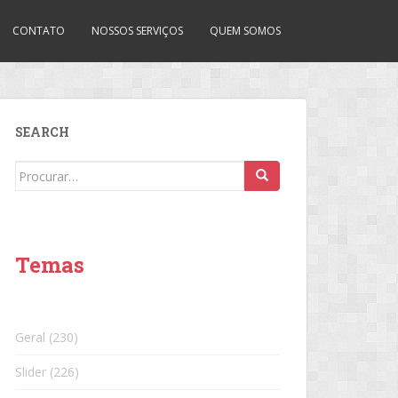
CONTATO
NOSSOS SERVIÇOS
QUEM SOMOS
SEARCH
Search
for:
Temas
Geral
(230)
Slider
(226)