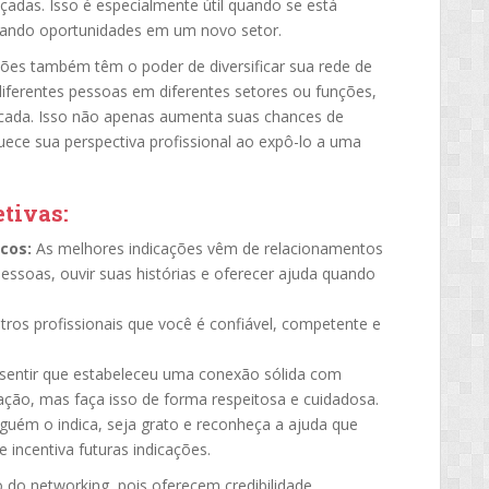
adas. Isso é especialmente útil quando se está
ando oportunidades em um novo setor.
ções também têm o poder de diversificar sua rede de
ferentes pessoas em diferentes setores ou funções,
ficada. Isso não apenas aumenta suas chances de
ece sua perspectiva profissional ao expô-lo a uma
tivas:
cos:
As melhores indicações vêm de relacionamentos
essoas, ouvir suas histórias e oferecer ajuda quando
ros profissionais que você é confiável, competente e
entir que estabeleceu uma conexão sólida com
ação, mas faça isso de forma respeitosa e cuidadosa.
uém o indica, seja grato e reconheça a ajuda que
 incentiva futuras indicações.
 do networking, pois oferecem credibilidade,