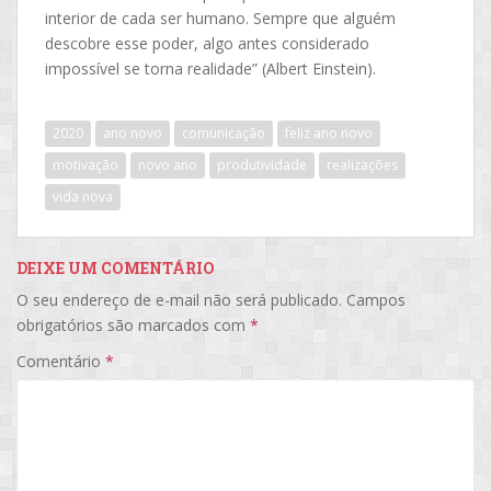
interior de cada ser humano. Sempre que alguém
descobre esse poder, algo antes considerado
impossível se torna realidade” (Albert Einstein).
2020
ano novo
comunicação
feliz ano novo
motivação
novo ano
produtividade
realizações
vida nova
DEIXE UM COMENTÁRIO
O seu endereço de e-mail não será publicado.
Campos
obrigatórios são marcados com
*
Comentário
*