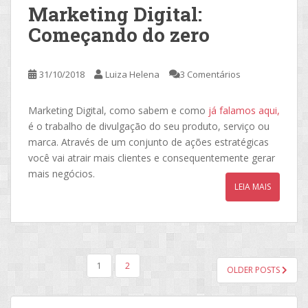
Marketing Digital:
Começando do zero
31/10/2018
Luiza Helena
3 Comentários
Marketing Digital, como sabem e como
já falamos aqui,
é o trabalho de divulgação do seu produto, serviço ou
marca. Através de um conjunto de ações estratégicas
você vai atrair mais clientes e consequentemente gerar
mais negócios.
LEIA MAIS
NAVEGAÇÃO
1
2
OLDER POSTS
POR
POSTS