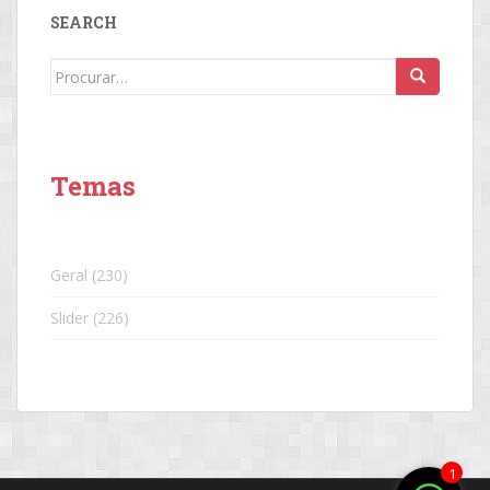
SEARCH
Search
for:
Temas
Geral
(230)
Slider
(226)
1