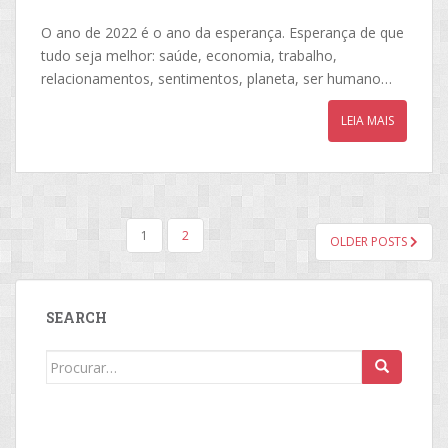
O ano de 2022 é o ano da esperança. Esperança de que
tudo seja melhor: saúde, economia, trabalho,
relacionamentos, sentimentos, planeta, ser humano…
LEIA MAIS
NAVEGAÇÃO
1
2
OLDER POSTS
POR
POSTS
SEARCH
Search
for: