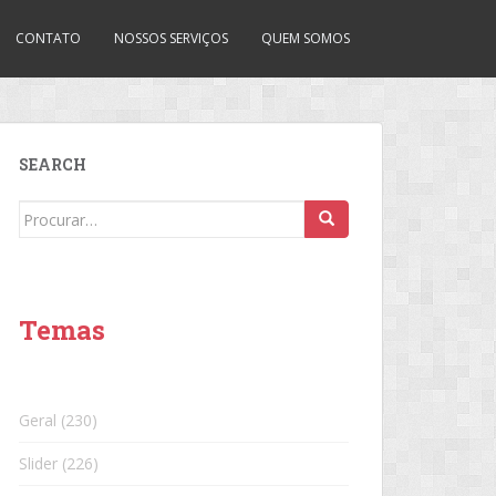
CONTATO
NOSSOS SERVIÇOS
QUEM SOMOS
SEARCH
Search
for:
Temas
Geral
(230)
Slider
(226)