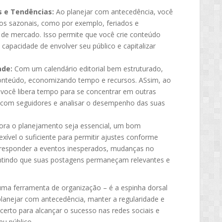
s e Tendências:
Ao planejar com antecedência, você
os sazonais, como por exemplo, feriados e
o de mercado. Isso permite que você crie conteúdo
apacidade de envolver seu público e capitalizar
ade:
Com um calendário editorial bem estruturado,
onteúdo, economizando tempo e recursos. ASsim, ao
você libera tempo para se concentrar em outras
r com seguidores e analisar o desempenho das suas
ra o planejamento seja essencial, um bom
exível o suficiente para permitir ajustes conforme
de responder a eventos inesperados, mudanças no
ntindo que suas postagens permaneçam relevantes e
 uma ferramenta de organização – é a espinha dorsal
 planejar com antecedência, manter a regularidade e
certo para alcançar o sucesso nas redes sociais e
u público.