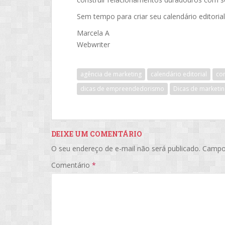
Sem tempo para criar seu calendário editoria
Marcela A
Webwriter
agência de marketing
calendário editorial
com
dicas de empreendedorismo
Dicas de marketing
DEIXE UM COMENTÁRIO
O seu endereço de e-mail não será publicado.
Campo
Comentário
*