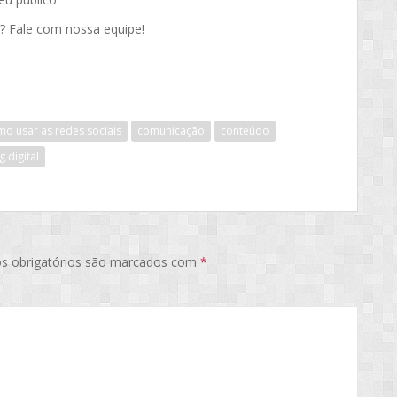
l? Fale com nossa equipe!
o usar as redes sociais
comunicação
conteúdo
 digital
s obrigatórios são marcados com
*