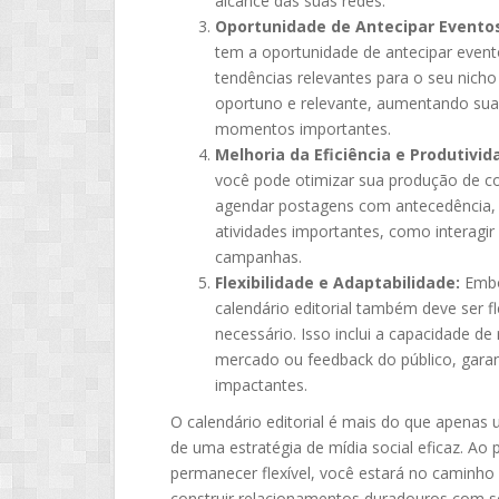
alcance das suas redes.
Oportunidade de Antecipar Evento
tem a oportunidade de antecipar event
tendências relevantes para o seu nich
oportuno e relevante, aumentando sua c
momentos importantes.
Melhoria da Eficiência e Produtivid
você pode otimizar sua produção de c
agendar postagens com antecedência, 
atividades importantes, como interagi
campanhas.
Flexibilidade e Adaptabilidade:
Embo
calendário editorial também deve ser fl
necessário. Isso inclui a capacidade 
mercado ou feedback do público, gara
impactantes.
O calendário editorial é mais do que apenas
de uma estratégia de mídia social eficaz. Ao
permanecer flexível, você estará no caminho 
construir relacionamentos duradouros com se