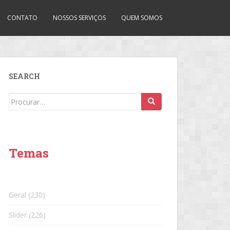
CONTATO
NOSSOS SERVIÇOS
QUEM SOMOS
SEARCH
Search
for:
Temas
Geral
(230)
Slider
(226)