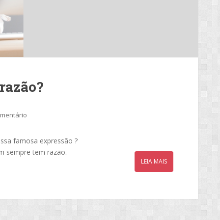
 razão?
omentário
 essa famosa expressão ?
em sempre tem razão.
LEIA MAIS