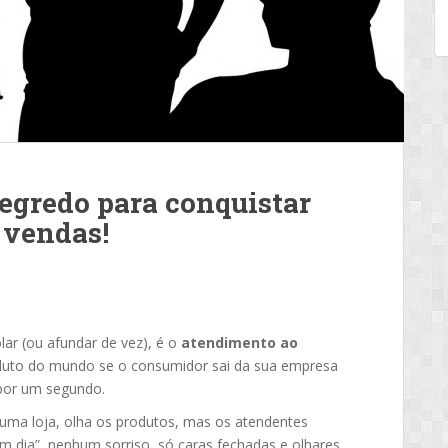
egredo para conquistar
r vendas!
ar (ou afundar de vez), é o
atendimento ao
roduto do mundo se o consumidor sai da sua empresa
por um segundo.
uma loja, olha os produtos, mas os atendentes
dia”, nenhum sorriso, só caras fechadas e olhares