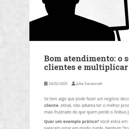
Bom atendimento: o s
clientes e multiplica
26/02/2025
Julia Savannah
Se tem algo que pode fazer um negócio decol
cliente
. Afinal, não adianta ter o melhor p
mais frustrado do que quem perde o ônibus 
Quer um exemplo prático?
Você entra em 
parecem estar em modo zumbi. Nenhum “bom 