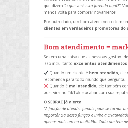
que dizem
“o que você está fazendo aqui?”
. V
menos volta para comprar novamente!
Por outro lado, um bom atendimento tem um
clientes em verdadeiros promotores do 
Bom atendimento = marke
Se tem uma coisa que as pessoas gostam de 
isso inclui tanto
excelentes atendimentos
Quando um cliente é
bem atendido
, ele
recomenda para todo mundo que pergunta.
Quando é
mal atendido
, ele também con
post viral no TikTok e acabar com sua reput
O SEBRAE já alerta
:
“A função de atender jamais pode se tornar u
importância dessa função e inibe a criativida
apenas mais um na multidão. Cada um tem neces