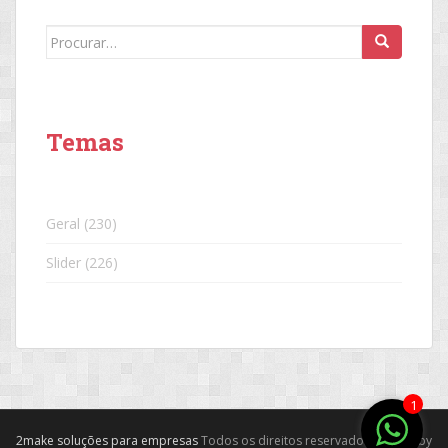
Search
for:
Temas
Geral
(230)
Slider
(226)
1
2make soluções para empresas
Todos os direitos reservados. Theme by