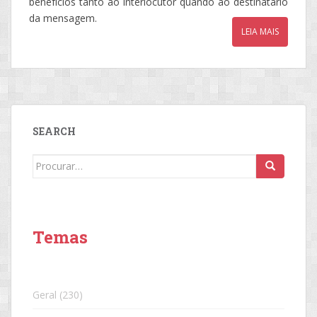
benefícios tanto ao interlocutor quando ao destinatário
da mensagem.
LEIA MAIS
SEARCH
Search
for:
Temas
Geral
(230)