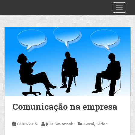
S
2make
TOGGLE
k
i
p
t
o
m
a
i
n
c
o
n
t
e
Comunicação na empresa
n
t
,
06/07/2015
Julia Savannah
Geral
Slider