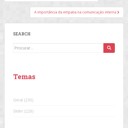
de
Post
A importância da empatia na comunicação interna
SEARCH
Search
for:
Temas
Geral
(230)
Slider
(226)