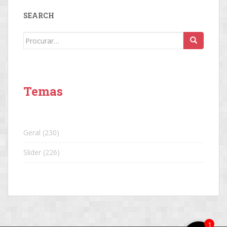
SEARCH
Search
for:
Temas
Geral
(230)
Slider
(226)
1