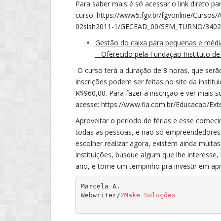
Para saber mais é só acessar o link direto pa
curso:
https://www5.fgv.br/fgvonline/Cursos
02slsh2011-1/GECEAD_00/SEM_TURNO/3402
Gestão do caixa para pequenas e médi
– Oferecido pela Fundação Instituto d
O curso terá a duração de 8 horas, que serão
inscrições podem ser feitas no site da institu
R$960,00. Para fazer a inscrição e ver mais s
acesse:
https://www.fia.com.br/Educacao/Ext
Aproveitar o período de férias e esse comec
todas as pessoas, e não só empreendedores.
escolher realizar agora, existem ainda muita
instituições, busque algum que lhe interess
ano, e tome um tempinho pra investir em a
Marcela A.

Webwriter/
2Make Soluções