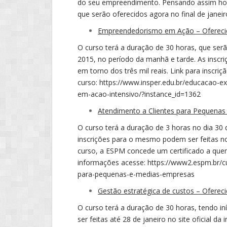
do seu empreendimento.
Pensando assim ho
que serão oferecidos agora no final de janeir
Empreendedorismo em Ação – Oferecid
O curso terá a duração de 30 horas, que serã
2015, no período da manhã e tarde. As inscriç
em torno dos três mil reais. Link para inscri
curso:
https://www.insper.edu.br/educacao-e
em-acao-intensivo/?instance_id=1362
Atendimento a Clientes para Pequenas
O curso terá a duração de 3 horas no dia 30 d
inscrições para o mesmo podem ser feitas no s
curso, a ESPM concede um certificado a que
informações acesse:
https://www2.espm.br/c
para-pequenas-e-medias-empresas
Gestão estratégica de custos – Oferec
O curso terá a duração de 30 horas, tendo in
ser feitas até 28 de janeiro no site oficial da