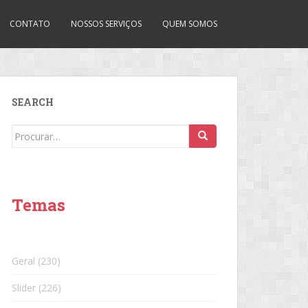
CONTATO
NOSSOS SERVIÇOS
QUEM SOMOS
SEARCH
Search
for:
Temas
Geral
(230)
Slider
(226)