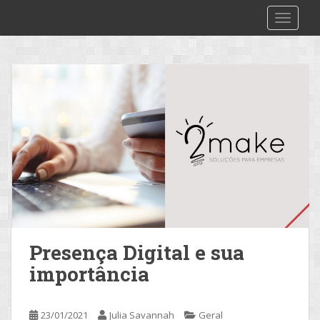
S
2make
TOGGLE
k
i
p
t
o
m
a
i
n
c
o
n
t
e
Presença Digital e sua
n
importância
t
23/01/2021
Julia Savannah
Geral