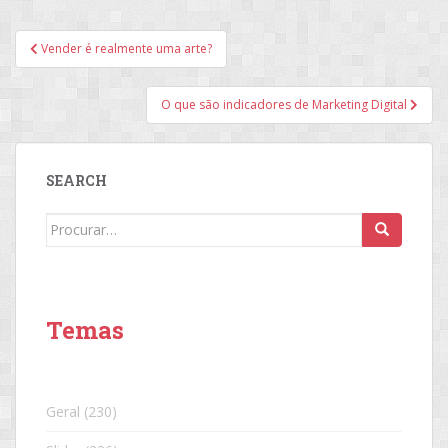
Navegação
Vender é realmente uma arte?
de
Post
O que são indicadores de Marketing Digital
SEARCH
Search
for:
Temas
Geral
(230)