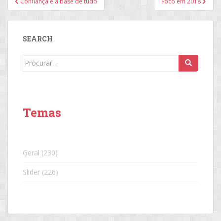
Confiança é a base de tudo
Foco em 2018
de
Post
SEARCH
Search
for:
Temas
Geral
(230)
Slider
(226)