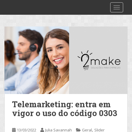
S
2make
TOGGLE
k
i
p
t
o
m
a
i
n
c
o
n
t
e
Telemarketing: entra em
n
vigor o uso do código 0303
t
,
13/03/2022
Julia Savannah
Geral
Slider