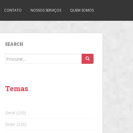
CONTATO
NOSSOS SERVIÇOS
QUEM SOMOS
SEARCH
Search
for:
Temas
Geral
(230)
Slider
(226)