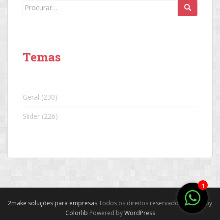
Search
for:
Temas
Geral
(230)
Slider
(226)
1
2make soluções para empresas
Todos os direitos reservados. Theme by
Colorlib
Powered by
WordPress