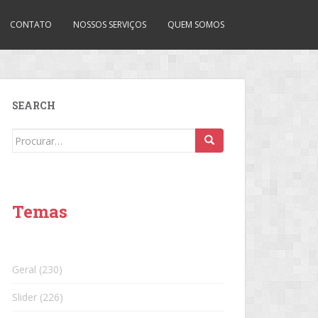
CONTATO
NOSSOS SERVIÇOS
QUEM SOMOS
SEARCH
Search
for:
Temas
Geral
(230)
Slider
(226)