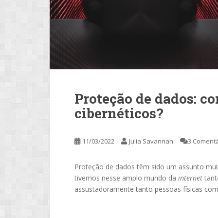
Proteção de dados: co
cibernéticos?
11/03/2022
Julia Savannah
3 Comentá
Proteção de dados têm sido um assunto muit
tivemos nesse amplo mundo da
internet
tant
assustadoramente tanto pessoas físicas como