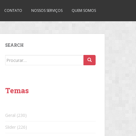
CONTATO
NOSSOS SERVIÇOS
QUEM SOMOS
SEARCH
Search
for:
Temas
Geral
(230)
Slider
(226)