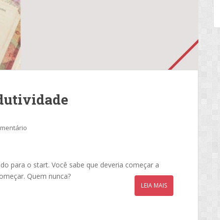
dutividade
omentário
o para o start. Você sabe que deveria começar a
 começar. Quem nunca?
LEIA MAIS