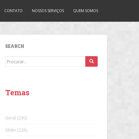
CONTATO
NOSSOS SERVIÇOS
QUEM SOMOS
SEARCH
Search
for:
Temas
Geral
(230)
Slider
(226)