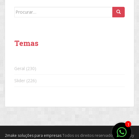
Search
for:
Temas
Geral
(230)
Slider
(226)
1
2make soluções para empresas
Todos os direitos reservados. Theme by