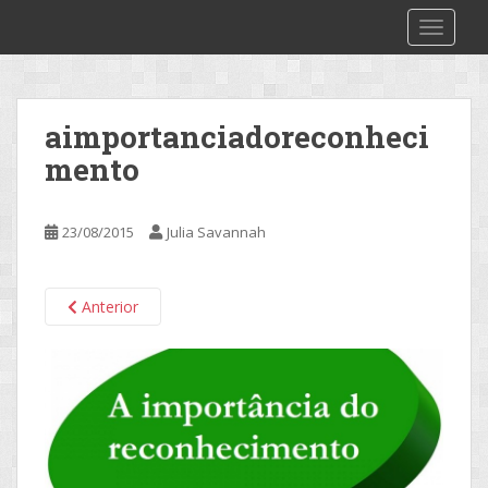
S
2make
TOGGLE
k
i
p
t
aimportanciadoreconheci
o
mento
m
a
i
23/08/2015
Julia Savannah
n
c
o
Anterior
n
t
e
n
t