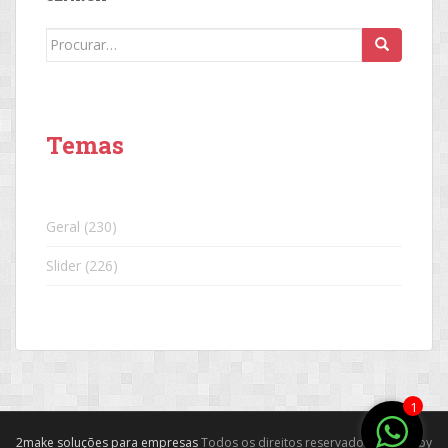
Search
for:
Temas
Geral
(230)
Slider
(226)
1
2make soluções para empresas
Todos os direitos reservados. Theme by