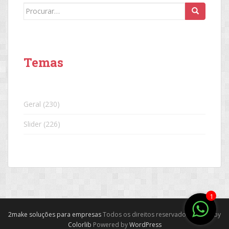
Search
for:
Temas
Geral
(230)
Slider
(226)
1
2make soluções para empresas
Todos os direitos reservados. Theme by
Colorlib
Powered by
WordPress