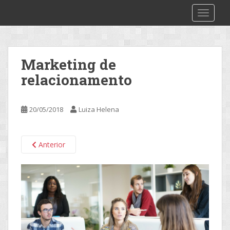
S
2make
TOGGLE
k
i
p
t
Marketing de
o
relacionamento
m
a
i
20/05/2018
Luiza Helena
n
c
o
Anterior
n
t
e
n
t