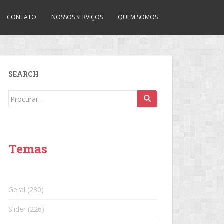
CONTATO
NOSSOS SERVIÇOS
QUEM SOMOS
SEARCH
Search
for:
Temas
Geral
(230)
Slider
(226)