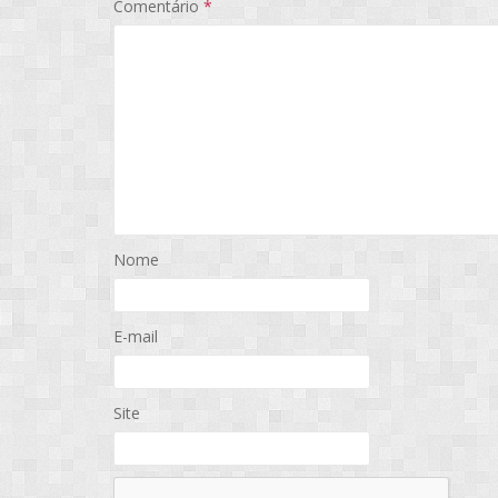
Comentário
*
Nome
E-mail
Site