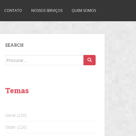
CONTATO
NOSSOS SERVIÇOS
QUEM SOMOS
SEARCH
Search
for:
Temas
Geral
(230)
Slider
(226)