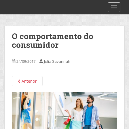
S
2make
TOGGLE
k
i
p
t
O comportamento do
o
consumidor
m
a
i
24/09/2017
Julia Savannah
n
c
o
Anterior
n
t
e
n
t