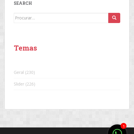
SEARCH
Search
for:
Temas
Geral
(230)
Slider
(226)
1