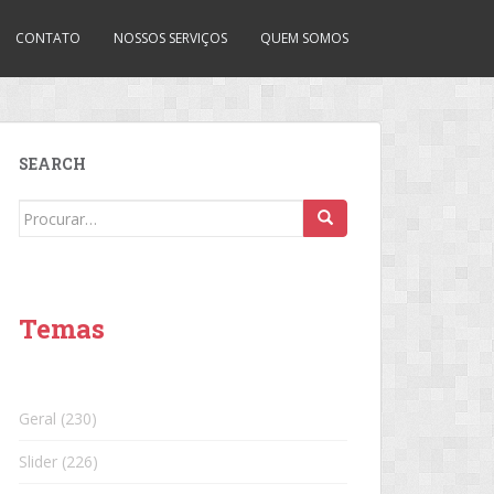
CONTATO
NOSSOS SERVIÇOS
QUEM SOMOS
SEARCH
Search
for:
Temas
Geral
(230)
Slider
(226)