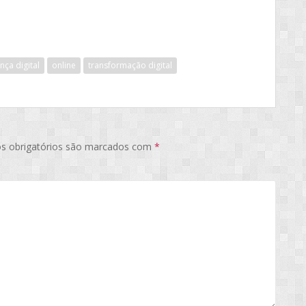
ça digital
online
transformação digital
s obrigatórios são marcados com
*