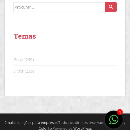
Search
for:
Temas
Geral
(230)
Slider
(226)
1
2make soluções para empresas
Todos os direitos reservados. Theme by
Colorlib
Powered by
WordPress