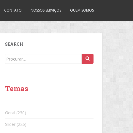
CONTATO
NOSSOS SERVIÇOS
QUEM SOMOS
SEARCH
Search
for:
Temas
Geral
(230)
Slider
(226)