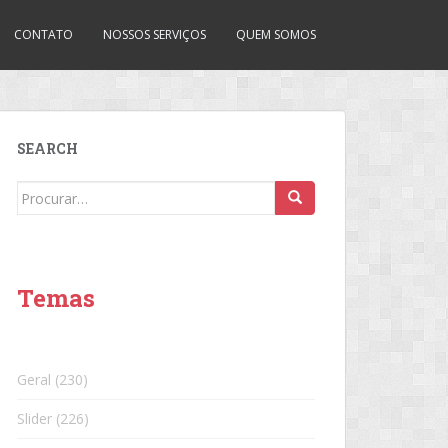
CONTATO
NOSSOS SERVIÇOS
QUEM SOMOS
SEARCH
Search
for:
Temas
Geral
(230)
Slider
(226)