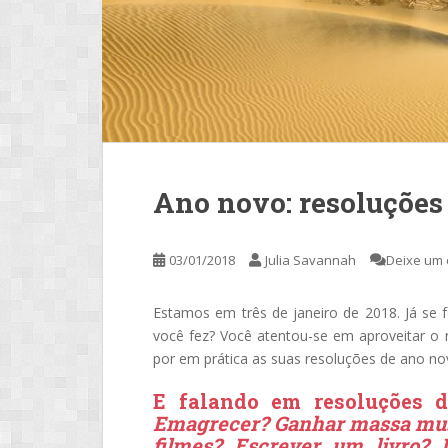
Ano novo: resoluções
03/01/2018
Julia Savannah
Deixe um 
Estamos em três de janeiro de 2018. Já se 
você fez? Você atentou-se em aproveitar o 
por em prática as suas resoluções de ano no
E falando em resoluções d
Emagrecer? Ganhar massa muscu
filmes? Escrever um livro? 