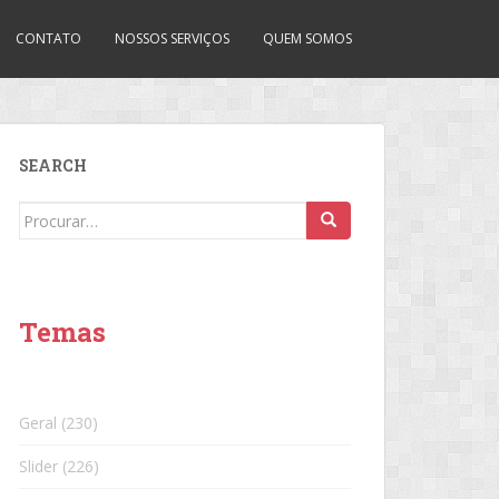
CONTATO
NOSSOS SERVIÇOS
QUEM SOMOS
SEARCH
Search
for:
Temas
Geral
(230)
Slider
(226)