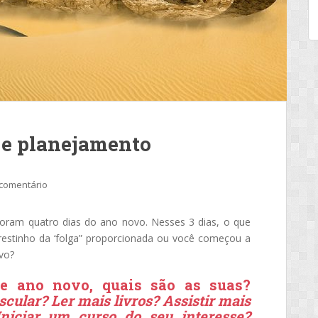
 e planejamento
comentário
foram quatro dias do ano novo. Nesses 3 dias, o que
restinho da ‘folga” proporcionada ou você começou a
vo?
e ano novo, quais são as suas?
lar? Ler mais livros? Assistir mais
Iniciar um curso do seu interesse?