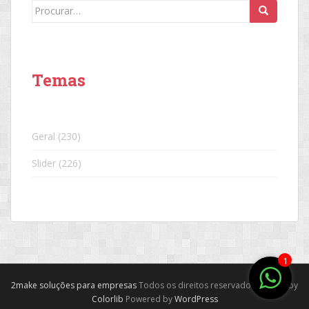
Search
for:
Temas
Geral
(230)
Slider
(226)
1
2make soluções para empresas
Todos os direitos reservados. Theme by
Colorlib
Powered by
WordPress