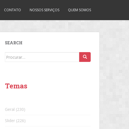
CONTATO
NOSSOS SERVIÇOS
QUEM SOMOS
SEARCH
Search
for:
Temas
Geral
(230)
Slider
(226)