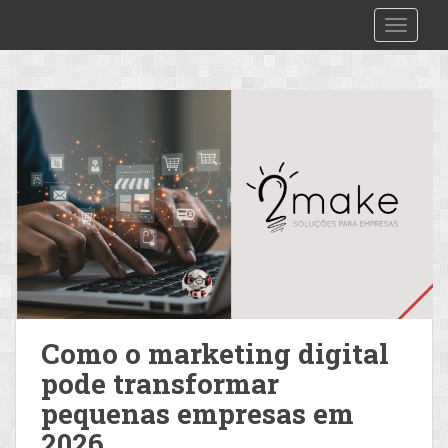
S
2make
TOGGLE
k
i
p
t
o
m
a
i
n
c
o
n
t
e
Como o marketing digital
n
pode transformar
t
pequenas empresas em
2026