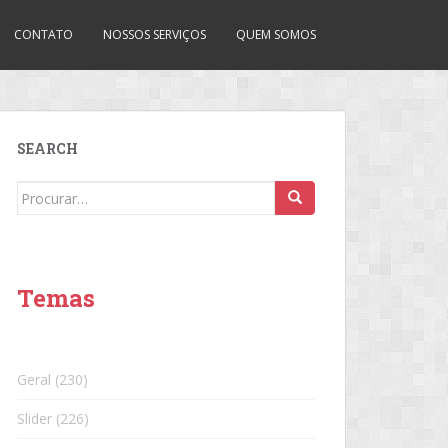
CONTATO
NOSSOS SERVIÇOS
QUEM SOMOS
SEARCH
Search
for:
Temas
Geral
(230)
Slider
(226)