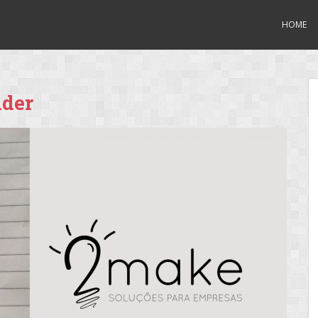
HOME
nder