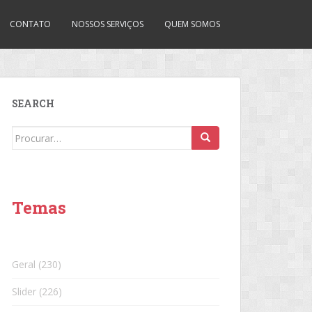
CONTATO
NOSSOS SERVIÇOS
QUEM SOMOS
SEARCH
Search
for:
Temas
Geral
(230)
Slider
(226)