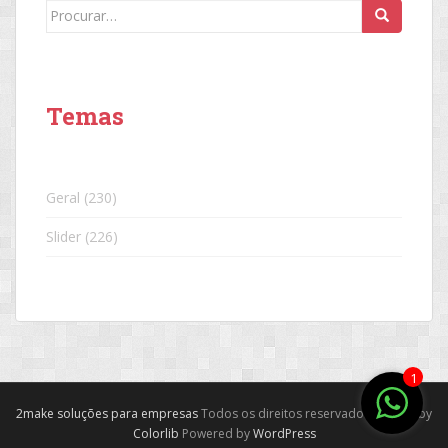
Search
for:
Temas
Geral
(230)
Slider
(226)
1
2make soluções para empresas
Todos os direitos reservados. Theme by
Colorlib
Powered by
WordPress