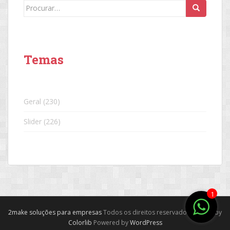
Search
for:
Temas
Geral
(230)
Slider
(226)
1
2make soluções para empresas
Todos os direitos reservados. Theme by
Colorlib
Powered by
WordPress