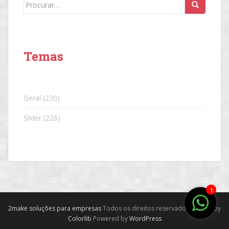
Search
for:
Temas
Geral
(230)
Slider
(226)
1
2make soluções para empresas
Todos os direitos reservados. Theme by
Colorlib
Powered by
WordPress