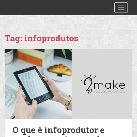
S
2make
TOGGLE
k
i
p
t
Tag:
infoprodutos
o
m
a
i
n
c
o
n
t
e
n
t
O que é infoprodutor e