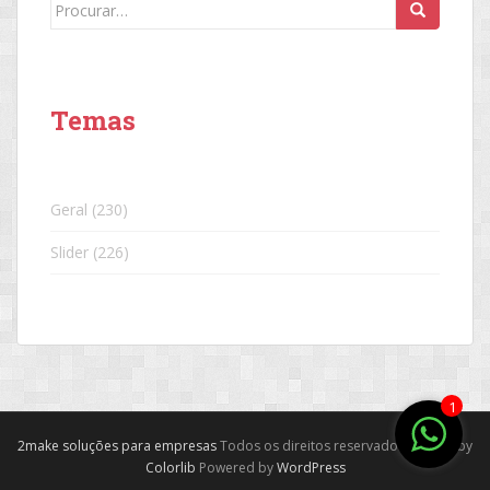
Search
for:
Temas
Geral
(230)
Slider
(226)
1
2make soluções para empresas
Todos os direitos reservados. Theme by
Colorlib
Powered by
WordPress