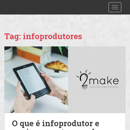
S
2make
TOGGLE
k
i
p
t
Tag:
infoprodutores
o
m
a
i
n
c
o
n
t
e
n
t
O que é infoprodutor e