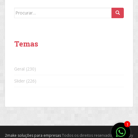
Search
for:
Temas
Geral
(230)
Slider
(226)
1
2make soluções para empresas
Todos os direitos reservados. Theme by