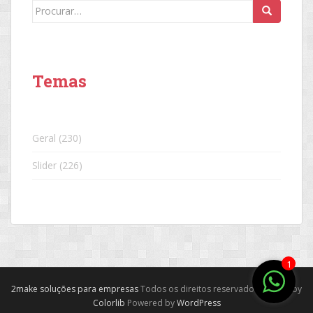
Search
for:
Temas
Geral
(230)
Slider
(226)
1
2make soluções para empresas
Todos os direitos reservados. Theme by
Colorlib
Powered by
WordPress