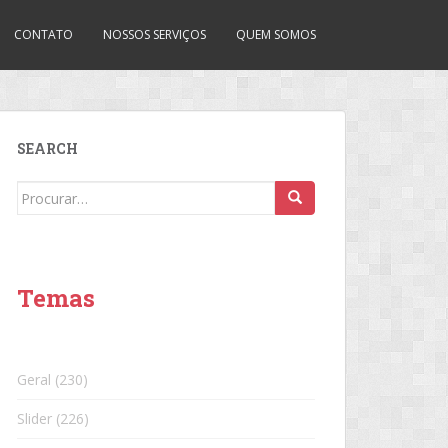
CONTATO
NOSSOS SERVIÇOS
QUEM SOMOS
SEARCH
Search
for:
Temas
Geral
(230)
Slider
(226)