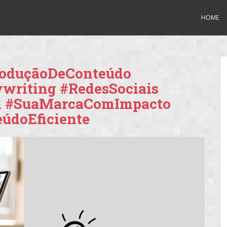
HOME
ProduçãoDeConteúdo
writing #RedesSociais
m #SuaMarcaComImpacto
údoEficiente