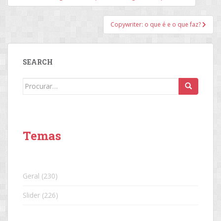
de
Post
Copywriter: o que é e o que faz?
SEARCH
Search
for:
Temas
Geral
(230)
Slider
(226)