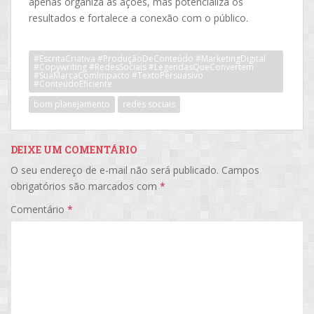
apenas organiza as ações, mas potencializa os
resultados e fortalece a conexão com o público.
#EscritaCriativa #ProduçãoDeConteúdo #MarketingDigital
#Copywriting #RedesSociais #LegendasQueConvertem
#SuaMarcaComImpacto #TextoPersuasivo
#ConteúdoEficiente
bom planejamento
redes sociais
DEIXE UM COMENTÁRIO
O seu endereço de e-mail não será publicado.
Campos
obrigatórios são marcados com
*
Comentário
*