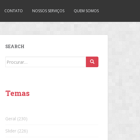
CONTATO
NOSSOS SERVIÇOS
QUEM SOMOS
SEARCH
Search
for:
Temas
Geral
(230)
Slider
(226)